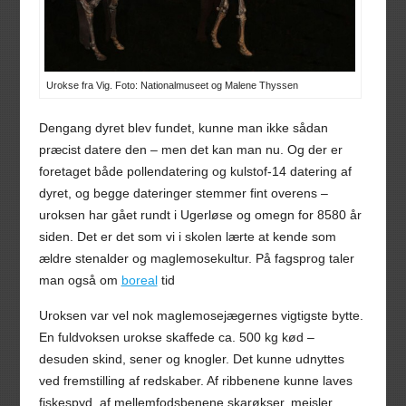
Urokse fra Vig. Foto: Nationalmuseet og Malene Thyssen
Dengang dyret blev fundet, kunne man ikke sådan
præcist datere den – men det kan man nu. Og der er
foretaget både pollendatering og kulstof-14 datering af
dyret, og begge dateringer stemmer fint overens –
uroksen har gået rundt i Ugerløse og omegn for 8580 år
siden. Det er det som vi i skolen lærte at kende som
ældre stenalder og maglemosekultur. På fagsprog taler
man også om
boreal
tid
Uroksen var vel nok maglemosejægernes vigtigste bytte.
En fuldvoksen urokse skaffede ca. 500 kg kød –
desuden skind, sener og knogler. Det kunne udnyttes
ved fremstilling af redskaber. Af ribbenene kunne laves
fiskespyd, af mellemfodsbenene skarøkser, mejsler,