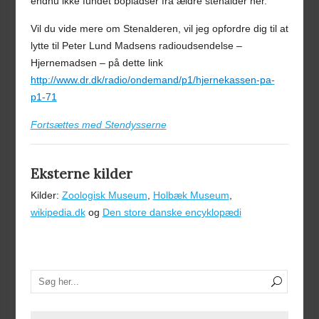
endnu ikke fundet bopladser fra ældre stenalder her.
Vil du vide mere om Stenalderen, vil jeg opfordre dig til at
lytte til Peter Lund Madsens radioudsendelse –
Hjernemadsen – på dette link
http://www.dr.dk/radio/ondemand/p1/hjernekassen-pa-
p1-71
Fortsættes med Stendysserne
Eksterne kilder
Kilder:
Zoologisk Museum
,
Holbæk Museum
,
wikipedia.dk
og
Den store danske encyklopædi