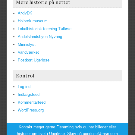
Mere historie på nettet
ArkivDK
Holbæk museum
Lokalhistorisk forening Tølløse
Andelslandsbyen Nyvang
Minnislyst
Vandværket
Postkort Ugerløse
Kontrol
Log ind
Indlægsfeed
Kommentarfeed
WordPress.org
Kontakt meget gerne Flemming hvis du har billeder eller
historier om livet i Ugerløse. Skriv på ugerlose@msn.com