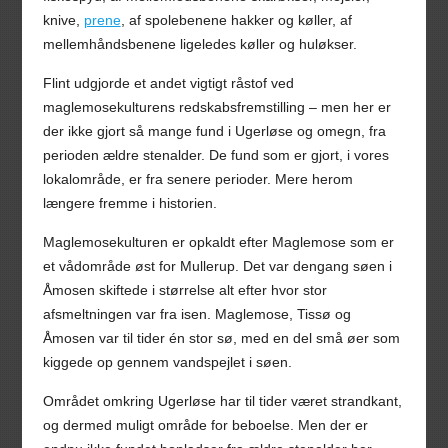
knive,
prene
, af spolebenene hakker og køller, af
mellemhåndsbenene ligeledes køller og huløkser.
Flint udgjorde et andet vigtigt råstof ved
maglemosekulturens redskabsfremstilling – men her er
der ikke gjort så mange fund i Ugerløse og omegn, fra
perioden ældre stenalder. De fund som er gjort, i vores
lokalområde, er fra senere perioder. Mere herom
længere fremme i historien.
Maglemosekulturen er opkaldt efter Maglemose som er
et vådområde øst for Mullerup. Det var dengang søen i
Åmosen skiftede i størrelse alt efter hvor stor
afsmeltningen var fra isen. Maglemose, Tissø og
Åmosen var til tider én stor sø, med en del små øer som
kiggede op gennem vandspejlet i søen.
Området omkring Ugerløse har til tider været strandkant,
og dermed muligt område for beboelse. Men der er