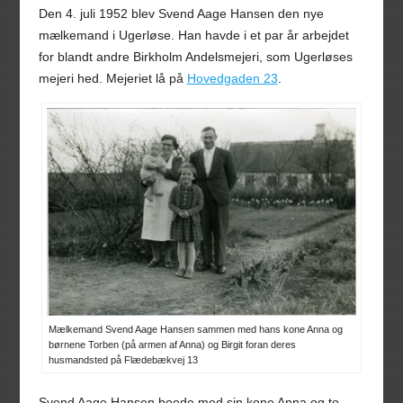
Den 4. juli 1952 blev Svend Aage Hansen den nye
mælkemand i Ugerløse. Han havde i et par år arbejdet
for blandt andre Birkholm Andelsmejeri, som Ugerløses
mejeri hed. Mejeriet lå på
Hovedgaden 23
.
Mælkemand Svend Aage Hansen sammen med hans kone Anna og
børnene Torben (på armen af Anna) og Birgit foran deres
husmandsted på Flædebækvej 13
Svend Aage Hansen boede med sin kone Anna og to