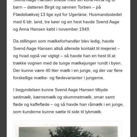
børn – datteren Birgit og sønnen Torben – på
Flædebækvej 13 lige syd for Ugerløse. Husmandsstedet
med 6 tdr. land, tre køer og en hest havde Svend Aage
og Anna Hansen købt i november 1949.
Da stillingen som mælkeforhandler blev ledig, havde
Svend Aage Hansen altså allerede kontakt til mejeriet –
og hvad også var vigtigt – så havde han en hest til at
trække vognen med de tunge mælkejunger rundt i byen.
Der kunne være 40 liter mælk i en junge, og der var flere
forskellige mælke- og flødevarianter i jungerne.
I begyndelsen kunne Svend Aage Hansen tilbyde
sødmælk, kærnemælk og skummetmælk, smør samt
fløde og kaffefløde – og så havde han råmælk i en junge,
som kunderne kunne sætte til side til tykmælk.