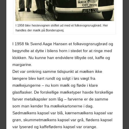
I 1958 blev hestevognen skiftet ud med et folkevognsrugbrød. Her
handles der mælk på Bonderupvej.
I 1958 fik Svend Aage Hansen et folkevognsrugbrød og
begyndte at dytte i bilens horn i stedet for at ringe med
klokken. Nu kunne han endvidere tilbyde ost, kaffe og
margarine.
Det var omkring samme tidspunkt at mælken ikke
længere blev kørt rundt og solgt i løs vægt fra
mælkejungerne – nu kom mælk og fløde i klare
glasflasker. De forskellige mælketyper havde forskellige
farver metalkapsler som låg – farverne er de samme
som man kender fra mælkekartonerne i dag.
Sødmælkens kapsel var blå, kærnemælkens kapsel var
grøn, skummetmælkens kapsel var grå, flødens kapsel
var lyserød og kaffeflødens kapsel var orange.