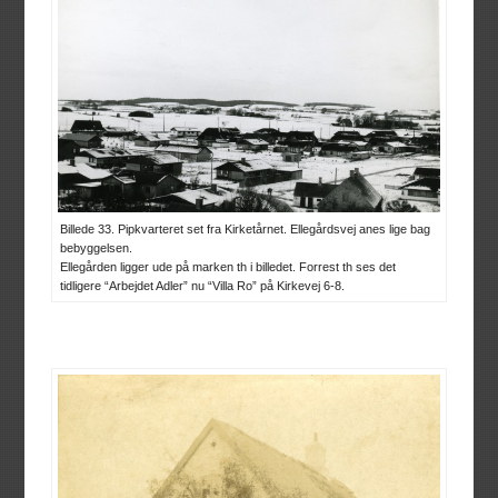
Billede 33. Pipkvarteret set fra Kirketårnet. Ellegårdsvej anes lige bag
bebyggelsen.
Ellegården ligger ude på marken th i billedet. Forrest th ses det
tidligere “Arbejdet Adler” nu “Villa Ro” på Kirkevej 6-8.