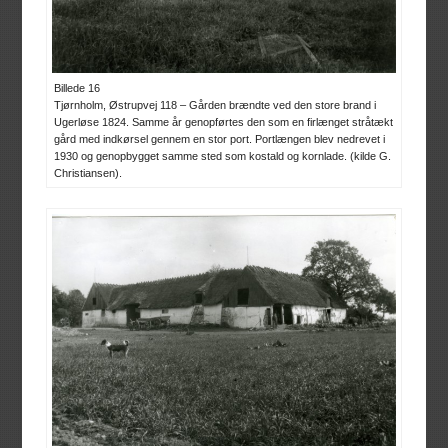
Billede 16
Tjørnholm, Østrupvej 118 – Gården brændte ved den store brand i
Ugerløse 1824. Samme år genopførtes den som en firlænget stråtækt
gård med indkørsel gennem en stor port. Portlængen blev nedrevet i
1930 og genopbygget samme sted som kostald og kornlade. (kilde G.
Christiansen).