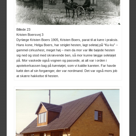
Billede 23
Kristen Boersvej 3
Dyrlæge Kristen Boers 1905, Kristen Boers, parat til at køre i praksis.
Hans kone, Helga Boers, har striglet hesten, lagt seletøj på “Ku-ku” –
gammel cirkushest, meget høj – men da mor var lille bøjede hesten
sig ned og stod med skrævende ben, så mor kunne lægge seletøjet
på. Mor vaskede også vognen og passede, at alt var i orden i
apotekerkassen bag på køretøjet, som vi kaldte kareten. Far havde
købt den af sin forgænger, der var nordmand. Det var også mors job
at skære hakkelse til hesten.