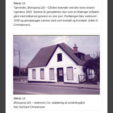
Billede 15
Tjørnholm, Østrupvej 118 – Gården brændte ved den store brand i
Ugerløse 1824. Samme år genopførtes den som en firlænget stråtækt
gård med indkørsel gennem en stor port. Portlængen blev nedrevet i
1930 og genopbygget samme sted som kostald og kornlade. (kilde G.
Christiansen).
Billede 14
Østrupvej 119 – nedrevet i.f.m. etablering af urnekirkegård
foto Gerhard Christensen