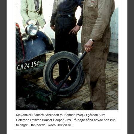
Mekaniker Richard Sørensen th. Bonderupvej 4 i gården Kurt
Petersen i midten (kaldet CooperKurt). På højre hånd havde han kun
to fingre. Han boede Skovhusvejen 81.