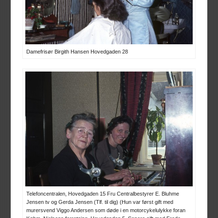
Damefrisør Birgith Hansen Hovedgaden 28
Telefoncentralen, Hovedgaden 15 Fru Centralbestyrer E. Bluhme
Jensen tv og Gerda Jensen (Tlf. til dig) (Hun var først gift med
murersvend Viggo Andersen som døde i en motorcykelulykke foran