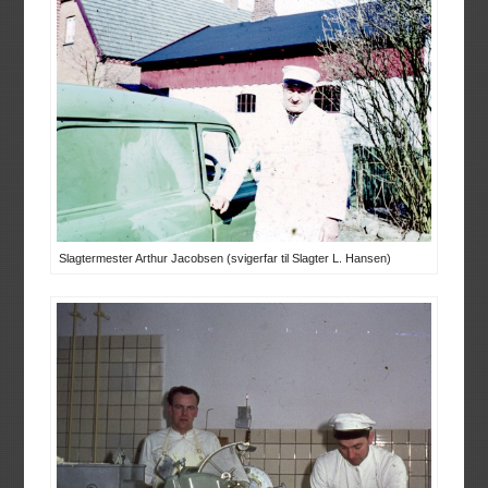
Slagtermester Arthur Jacobsen (svigerfar til Slagter L. Hansen)