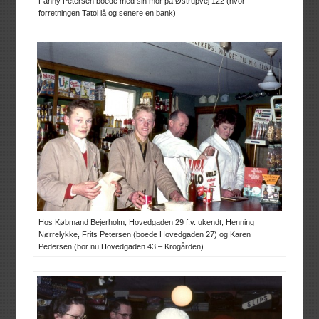
Fanny Petersen boede med sin mor på Østrupvej 122 (hvor
forretningen Tatol lå og senere en bank)
Hos Købmand Bejerholm, Hovedgaden 29 f.v. ukendt, Henning
Nørrelykke, Frits Petersen (boede Hovedgaden 27) og Karen
Pedersen (bor nu Hovedgaden 43 – Krogården)