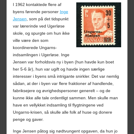
I 1962 kontaktede flere af
byens førende personer
Inge
Jensen
, som på det tidspunkt
var lærerinde ved Ugerløse
skole, og spurgte om hun ikke
ville være den som
koordinerede Ungarns-
indsamlingen i Ugerløse. Inge
Jensen var forholdsvis ny i byen (hun havde kun boet
her 5-6 år), hun var ugift og havde ingen særlige
interesser i byens små intrigante snirkler. Det var nemlig
sådan, at der i byen var flere fraktioner af handlende,
fabriksejere og øvrighedspersoner generelt – og de
kunne ikke alle tale ordentligt sammen. Men skulle man
have en vellykket indsamling til flygtningene ved
Ungarns-krisen, så skulle alle folk af huse og donere
penge og gaver.
Inge Jensen påtog sig nødtvungent opgaven, da hun jo