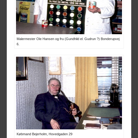
Malermester Ole Hansen og fru (Gundhild el. Gudrun ?) Bonderupvej
6.
Købmand Bejerholm, Hovedgaden 29