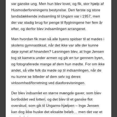
var ganske ung. Men hun blev lovet, og fik, stor hjælp af
Husmoderforeningens bestyrelse. Den første og store
landsdækkende indsamling til Ungarn var i 1957, men
der var stadig brug for penge til flygtningene her fem år
efter, og derfor blev indsamlingen arrangeret.
Men hvordan fik man så alle byens spidser til at mødes i
skolens gymnastiksal, når det ikke var alle der kunne
døje synet af hinanden? Løsningen blev, at Inge Jensen
tog sit kamera under armen og gik en tur gennem byen,
og fotograferede mange af dem hun mødte. For om ikke
andet, så ville folk da møde op til indsamlingen, når de
nu kunne se billeder af dem selv og deres
virksomhed/forretning ved diasforevisningen.
Der blev indsamlet en større mængde gaver, som blev
bortloddet ved lotteri, og det blev til et ganske flot
overskud, som gik til Ungarns-hjælpen – Inge Jensen
kan dog ikke huske det eksakte beløb… men det var et